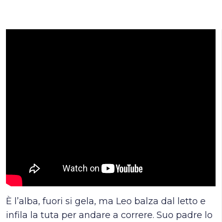
È l’alba, fuori si gela, ma Leo balza dal letto e
infila la tuta per andare a correre. Suo padre lo