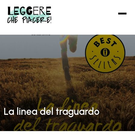
Vai
al
contenuto
principale
La linea del traguardo