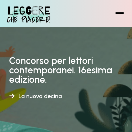
Vai
al
contenuto
principale
Concorso per lettori
contemporanei. 16esima
edizione.
Previous
Nex
La nuova decina