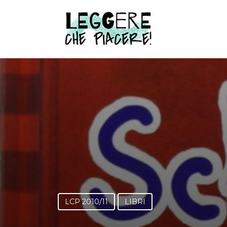
Vai
al
contenuto
principale
LCP 2010/11
LIBRI