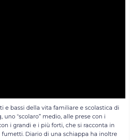
i e bassi della vita familiare e scolastica di
 uno “scolaro” medio, alle prese con i
on i grandi e i più forti, che si racconta in
 fumetti. Diario di una schiappa ha inoltre