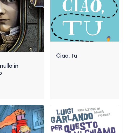
Ciao, tu
ulla in
o