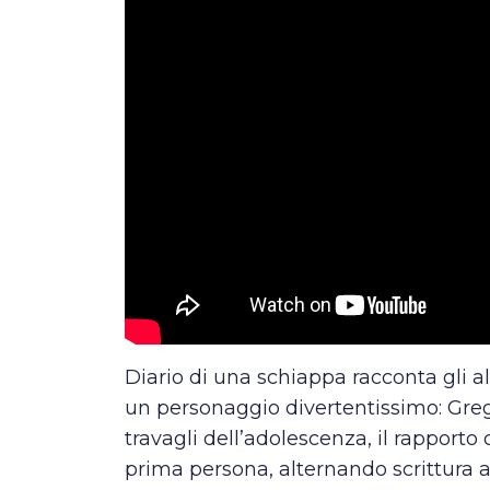
Diario di una schiappa racconta gli alt
un personaggio divertentissimo: Greg,
travagli dell’adolescenza, il rapporto c
prima persona, alternando scrittura a