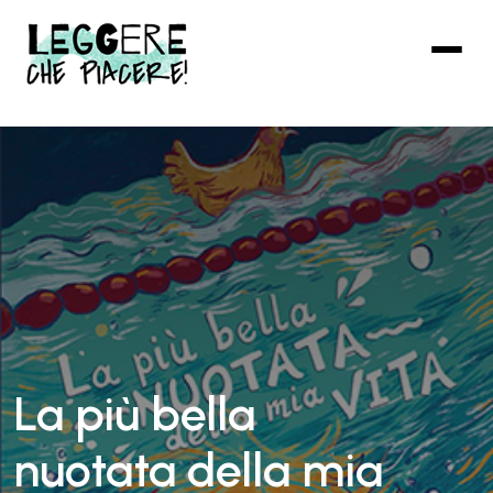
Vai
al
contenuto
principale
La più bella
nuotata della mia