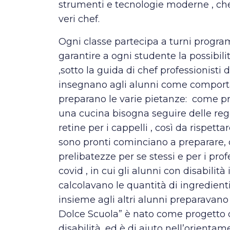
strumenti e tecnologie moderne , che
veri chef.
Ogni classe partecipa a turni program
garantire a ogni studente la possibili
,sotto la guida di chef professionisti
insegnano agli alunni come comportar
preparano le varie pietanze: come pri
una cucina bisogna seguire delle reg
retine per i cappelli , così da rispett
sono pronti cominciano a preparare, o
prelibatezze per se stessi e per i pro
covid , in cui gli alunni con disabilit
calcolavano le quantità di ingredienti
insieme agli altri alunni preparavano l
Dolce Scuola” è nato come progetto di
disabilità, ed è di aiuto nell’orientam