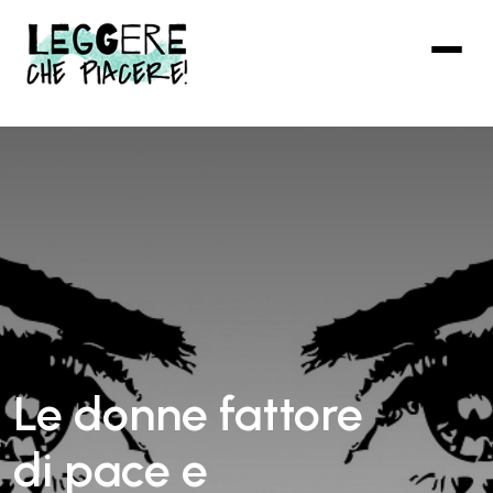
Vai
al
contenuto
principale
Le donne fattore
di pace e