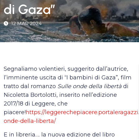
di Gaza”
12 MAR 2024
Segnaliamo volentieri, suggerito dall’autrice,
l’imminente uscita di “I bambini di Gaza”, film
tratto dal romanzo
Sulle onde della libertà
di
Nicoletta Bortolotti, inserito nell’edizione
2017/18 di Leggere, che
piacere!
https://leggerechepiacere.portaleragazzi.i
onde-della-liberta/
E in libreria…. la nuova edizione del libro