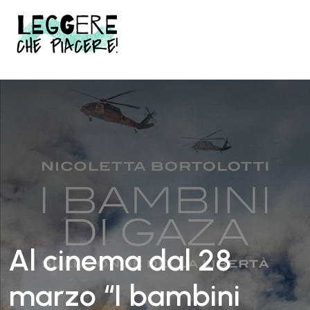
Vai
al
contenuto
principale
Al cinema dal 28
marzo “I bambini