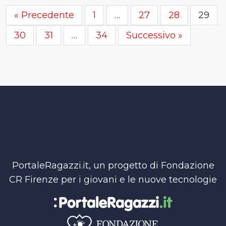
« Precedente
1
…
27
28
29
30
31
…
34
Successivo »
PortaleRagazzi.it, un progetto di Fondazione
CR Firenze per i giovani e le nuove tecnologie